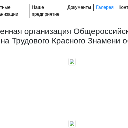
тные
Наше
Документы
Галерея
Кон
анизации
предприятие
венная организация Общероссийс
на Трудового Красного Знамени 