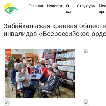
Главная
Новости
О
Структура
Мес
нас
орг
Забайкальская краевая общест
инвалидов «Всероссийское орде