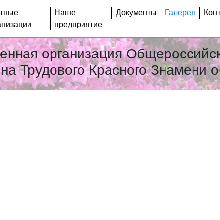
тные
Наше
Документы
Галерея
Кон
анизации
предприятие
венная организация Общероссийс
на Трудового Красного Знамени 