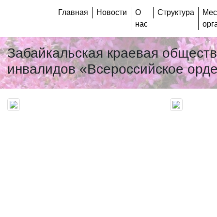
Главная
Новости
О
Структура
Мес
нас
орг
Забайкальская краевая общест
инвалидов «Всероссийское орде